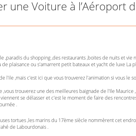
er une Voiture à l’Aéroport 
ile ,paradis du shopping ,des restaurants ,boites de nuits et vie 
 de plaisance ou s'amarrent petit bateaux et yacht de luxe La pl
l'ile ,mais c'est ici que vous trouverez l'animation si vous le so
,vous trouverez une des meilleures baignade de l'Ile Maurice ,
iennent se délasser et c'est le moment de faire des rencontres
ournée .
ses tortues ,les marins du 17ème siècle nommèrent cet endroit
 Mahé de Labourdonais .