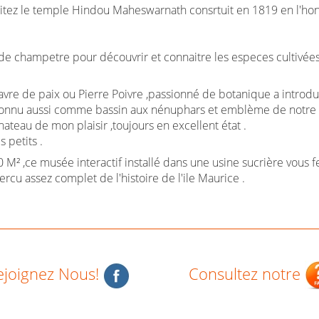
 ,visitez le temple Hindou Maheswarnath consrtuit en 1819 en l'h
 champetre pour découvrir et connaitre les especes cultivées a
havre de paix ou Pierre Poivre ,passionné de botanique a intro
 connu aussi comme bassin aux nénuphars et emblème de notre 
hateau de mon plaisir ,toujours en excellent état .
s petits .
 M² ,ce musée interactif installé dans une usine sucrière vous 
cu assez complet de l'histoire de l'ile Maurice .
ejoignez Nous!
Consultez notre